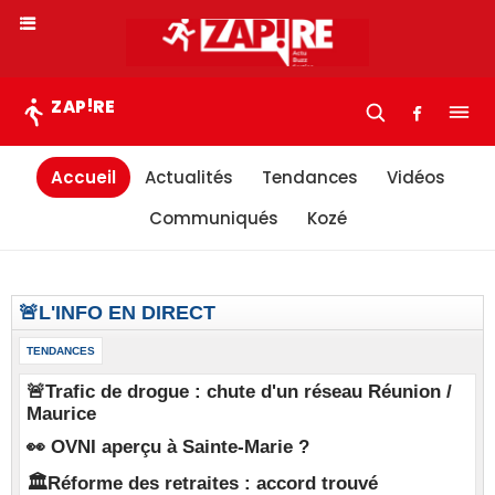
!
ZAP
RE
Accueil
Actualités
Tendances
Vidéos
Communiqués
Kozé
🚨L'INFO EN DIRECT
TENDANCES
🚨Trafic de drogue : chute d'un réseau Réunion /
Maurice
👀 OVNI aperçu à Sainte-Marie ?
🏛️Réforme des retraites : accord trouvé