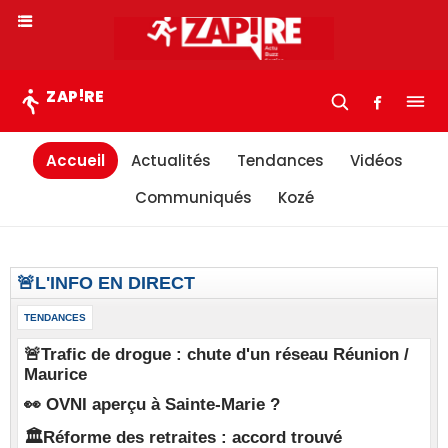
!
ZAP
RE
Accueil
Actualités
Tendances
Vidéos
Communiqués
Kozé
🚨L'INFO EN DIRECT
TENDANCES
🚨Trafic de drogue : chute d'un réseau Réunion /
Maurice
👀 OVNI aperçu à Sainte-Marie ?
🏛️Réforme des retraites : accord trouvé