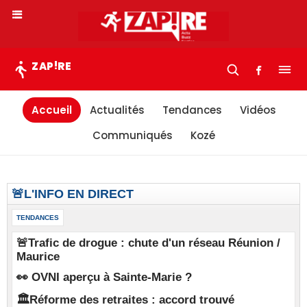
!
ZAP
RE
Accueil
Actualités
Tendances
Vidéos
Communiqués
Kozé
🚨L'INFO EN DIRECT
TENDANCES
🚨Trafic de drogue : chute d'un réseau Réunion /
Maurice
👀 OVNI aperçu à Sainte-Marie ?
🏛️Réforme des retraites : accord trouvé