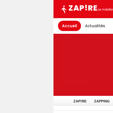
!
ZAP
RE
Le média 
Accueil
Actualités
ZAP!RE
ZAPPING