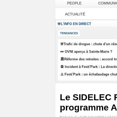
PEOPLE
COMMUNI
ACTUALITÉ
🚨L'INFO EN DIRECT
TENDANCES
🚨Trafic de drogue : chute d'un ré
👀 OVNI aperçu à Sainte-Marie ?
🏛️Réforme des retraites : accord t
🎡 Incident à Festi'Park : La direct
⚠️ Festi'Park : un échafaudage chu
Le SIDELEC R
programme 