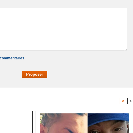
x commentaires
<
>