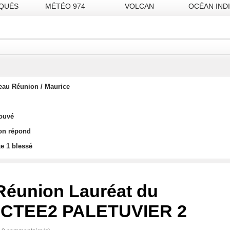
QUÉS
MÉTÉO 974
VOLCAN
OCÉAN IND
seau Réunion / Maurice
rouvé
ion répond
te 1 blessé
éunion Lauréat du
ACTEE2 PALETUVIER 2