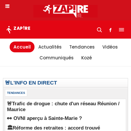
!
ZAP
RE
Accueil
Actualités
Tendances
Vidéos
Communiqués
Kozé
🚨L'INFO EN DIRECT
TENDANCES
🚨Trafic de drogue : chute d'un réseau Réunion /
Maurice
👀 OVNI aperçu à Sainte-Marie ?
🏛️Réforme des retraites : accord trouvé