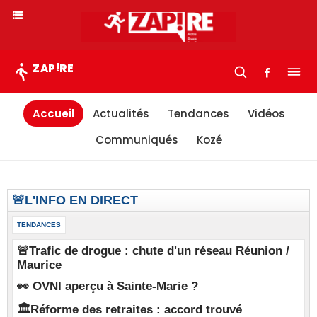
!
ZAP
RE
Accueil
Actualités
Tendances
Vidéos
Communiqués
Kozé
🚨L'INFO EN DIRECT
TENDANCES
🚨Trafic de drogue : chute d'un réseau Réunion /
Maurice
👀 OVNI aperçu à Sainte-Marie ?
🏛️Réforme des retraites : accord trouvé