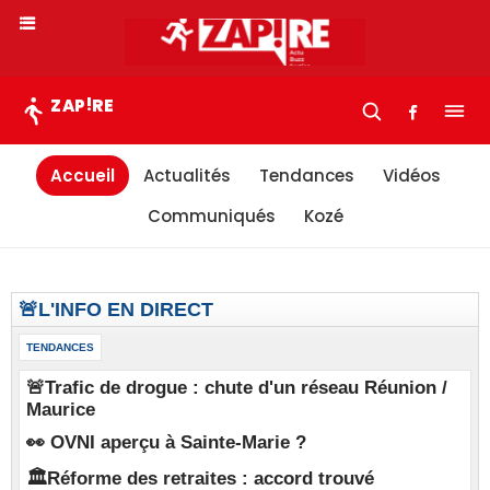
!
ZAP
RE
Accueil
Actualités
Tendances
Vidéos
Communiqués
Kozé
🚨L'INFO EN DIRECT
TENDANCES
🚨Trafic de drogue : chute d'un réseau Réunion /
Maurice
👀 OVNI aperçu à Sainte-Marie ?
🏛️Réforme des retraites : accord trouvé