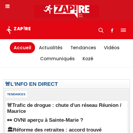
!
ZAP
RE
Accueil
Actualités
Tendances
Vidéos
Communiqués
Kozé
🚨L'INFO EN DIRECT
TENDANCES
🚨Trafic de drogue : chute d'un réseau Réunion /
Maurice
👀 OVNI aperçu à Sainte-Marie ?
🏛️Réforme des retraites : accord trouvé