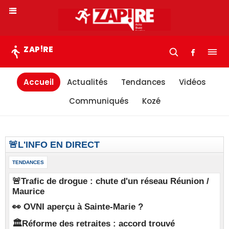
!
ZAP
RE
Accueil
Actualités
Tendances
Vidéos
Communiqués
Kozé
🚨L'INFO EN DIRECT
TENDANCES
🚨Trafic de drogue : chute d'un réseau Réunion /
Maurice
👀 OVNI aperçu à Sainte-Marie ?
🏛️Réforme des retraites : accord trouvé