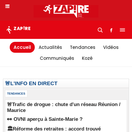
!
ZAP
RE
Accueil
Actualités
Tendances
Vidéos
Communiqués
Kozé
🚨L'INFO EN DIRECT
TENDANCES
🚨Trafic de drogue : chute d'un réseau Réunion /
Maurice
👀 OVNI aperçu à Sainte-Marie ?
🏛️Réforme des retraites : accord trouvé