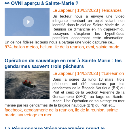
👀 OVNI aperçu à Sainte-Marie ?
Le Zappeur | 19/03/2023
|
Tendances
Un lecteur nous a envoyé une vidéo
intrigante montrant un objet volant non
identifié dans le ciel de Sainte-Marie de La
Réunion ce dimanche en fin d'après-midi.
Essayons d'explorer les hypothèses
possibles concernant cette observation.
Un de nos fidèles lecteurs nous a partagé une vidéo capturée ce...
974
,
ballon meteo
,
helium
,
ile de la reunion
,
ovni
,
sainte marie
Opération de sauvetage en mer à Sainte-Marie : les
gendarmes sauvent trois pêcheurs
Le Zappeur | 14/03/2023
|
#LaRéunion
Dans la soirée du lundi 13 mars, trois
pêcheurs ont été secourus par les
gendarmes de la Brigade Nautique (BN) du
Port et ceux de la Section Aérienne de la
Gendarmerie (SAG), au large de Sainte-
Marie. Une Opération de sauvetage en mer
menée par les gendarmes de la brigade nautique (BN) du Port et...
facebook
,
gendarmerie de la reunion
,
ile de la reunion
,
sainte
marie
,
sauvetage en mer
La Réunionnaise Stéphanie Rivière prend le